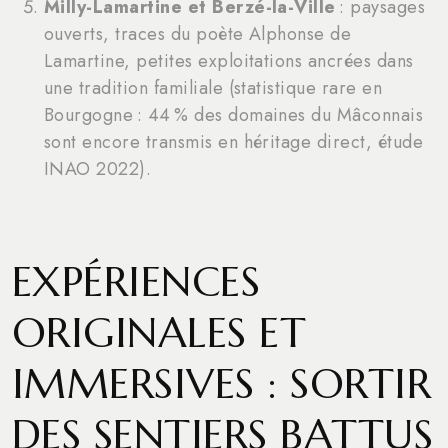
Milly-Lamartine et Berzé-la-Ville
: paysages
ouverts, traces du poète Alphonse de
Lamartine, petites exploitations ancrées dans
une tradition familiale (statistique rare en
Bourgogne : 44 % des domaines du Mâconnais
sont encore transmis en héritage direct, étude
INAO 2022).
EXPÉRIENCES
ORIGINALES ET
IMMERSIVES : SORTIR
DES SENTIERS BATTUS