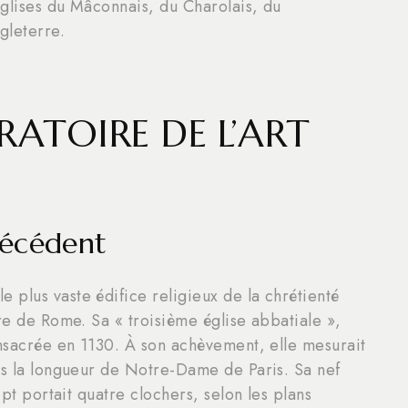
églises du Mâconnais, du Charolais, du
gleterre.
RATOIRE DE L’ART
récédent
plus vaste édifice religieux de la chrétienté
rre de Rome. Sa « troisième église abbatiale »,
onsacrée en 1130. À son achèvement, elle mesurait
is la longueur de Notre-Dame de Paris. Sa nef
ept portait quatre clochers, selon les plans