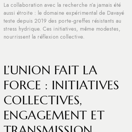
La collaboration avec la recherche n’a jamais été
aussi étroite : le domaine expérimental de Davayé
teste depuis 2019 des porte-greffes résistants au
stress hydrique. Ces initiatives, même modestes,
nourrissent la réflexion collective.
L’UNION FAIT LA
FORCE : INITIATIVES
COLLECTIVES,
ENGAGEMENT ET
TRANSMISSION