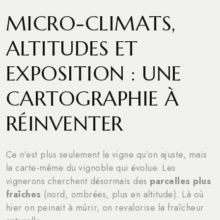
MICRO-CLIMATS,
ALTITUDES ET
EXPOSITION : UNE
CARTOGRAPHIE À
RÉINVENTER
Ce n’est plus seulement la vigne qu’on ajuste, mais
la carte-même du vignoble qui évolue. Les
vignerons cherchent désormais des
parcelles plus
fraîches
(nord, ombrées, plus en altitude). Là où
hier on peinait à mûrir, on revalorise la fraîcheur