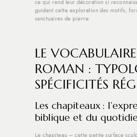
ce qui rend leur décoration si reconnaiss
guident cette exploration des motifs, for
sanctuaires de pierre.
LE VOCABULAIRE
ROMAN : TYPOL
SPÉCIFICITÉS RÉ
Les chapiteaux : l’expr
biblique et du quotidi
Le chapiteau – cette petite surface scu