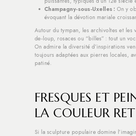
puissantes, typiques d’un 12e siècle 
Champagny-sous-Uxelles :
On y obs
évoquant la dévotion mariale croissa
Autour du tympan, les archivoltes et les
de-loup, rosaces ou “billes” : tout un voc
On admire la diversité d’inspirations ve
toujours adaptées aux pierres locales, a
patiné.
FRESQUES ET PEI
LA COULEUR RE
Si la sculpture populaire domine l’imag