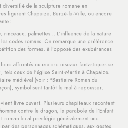
 diversifié de la sculpture romane en
bres figurent Chapaize, Berzé-la-Ville, ou encore
ante :
e, rinceaux, palmettes… L’influence de la nature
on les codes romans. On remarque une préférence
épétition des formes, à l’opposé des exubérances
lions affrontés ou encore oiseaux fantastiques se
 tels ceux de l’église Saint-Martin à Chapaize.
iaire médiéval (voir : "Bestiaire Roman du
nçon), symbolisent tantôt le mal à repousser,
evient livre ouvert. Plusieurs chapiteaux racontent
l’homme contre le dragon, la parabole de l’Enfant
art roman local privilégie généralement une
vie par des personnages schématiques, aux gestes