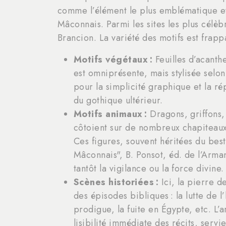
comme l’élément le plus emblématique et
Mâconnais. Parmi les sites les plus célè
Brancion. La variété des motifs est frapp
Motifs végétaux :
Feuilles d’acanth
est omniprésente, mais stylisée sel
pour la simplicité graphique et la r
du gothique ultérieur.
Motifs animaux :
Dragons, griffons, 
côtoient sur de nombreux chapiteaux,
Ces figures, souvent héritées du best
Mâconnais", B. Ponsot, éd. de l’Arma
tantôt la vigilance ou la force divine.
Scènes historiées :
Ici, la pierre d
des épisodes bibliques : la lutte de 
prodigue, la fuite en Égypte, etc. L’
lisibilité immédiate des récits, ser