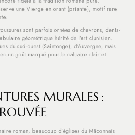
encore fidèle à la tradition romane pure.
erve une Vierge en orant (priante), motif rare
nte.
 voussures sont parfois ornées de chevrons, dents-
abulaire géométrique hérité de l’art clunisien.
nues du sud-ouest (Saintonge), d’Auvergne, mais
vec un goût marqué pour le calcaire clair et
NTURES MURALES :
TROUVÉE
inaire roman, beaucoup d’églises du Mâconnais