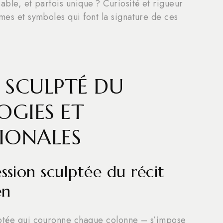
able, et parfois unique ? Curiosité et rigueur
mes et symboles qui font la signature de ces
 SCULPTÉ DU
OGIES ET
GIONALES
ession sculptée du récit
en
lptée qui couronne chaque colonne – s’impose