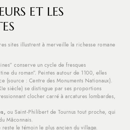
EURS ET LES
TES
res sites illustrent à merveille la richesse romane
ines” conserve un cycle de fresques
stine du roman”. Peintes autour de 1100, elles
ce (source : Centre des Monuments Nationaux).
XIe siècle) se distingue par ses proportions
ressionnant clocher carré à arcatures lombardes,
es,
ou Saint-Philibert de Tournus tout proche, qui
 du Mâconnais.
reste le témoin le plus ancien du village.