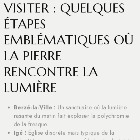
VISITER : QUELQUES
ÉTAPES
EMBLÉMATIQUES OÙ
LA PIERRE
RENCONTRE LA
LUMIÈRE
Berzé-la-Ville :
Un sanctuaire où la lumière
rasante du matin fait exploser la polychromie
de la fresque.
Igé :
Église discrète mais typique de la