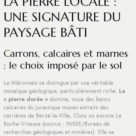
LA PIERRE LOCALE :
UNE SIGNATURE DU
PAYSAGE BÂTI
Carrons, calcaires et marnes
: le choix imposé par le sol
Le Mâconnais se distingue par une véritable
mosaïque géologique, particulièrement riche.
La
« pierre dorée »
domine, issue des bancs
calcaires du Jurassique moyen extraits des
carrières de Berzé-la-Ville, Cluny ou encore La
Roche-Vineuse (source : INSEE/Bureau de
recherches géologiques et minières). Elle se