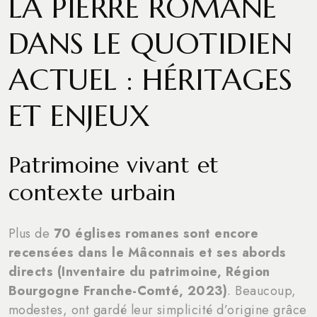
LA PIERRE ROMANE
DANS LE QUOTIDIEN
ACTUEL : HÉRITAGES
ET ENJEUX
Patrimoine vivant et
contexte urbain
Plus de
70 églises romanes sont encore
recensées dans le Mâconnais et ses abords
directs (Inventaire du patrimoine, Région
Bourgogne Franche-Comté, 2023)
. Beaucoup,
modestes, ont gardé leur simplicité d’origine grâce