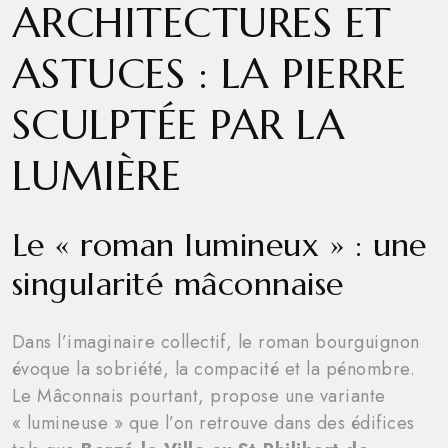
ARCHITECTURES ET
ASTUCES : LA PIERRE
SCULPTÉE PAR LA
LUMIÈRE
Le « roman lumineux » : une
singularité mâconnaise
Dans l’imaginaire collectif, le roman bourguignon
évoque la sobriété, la compacité et la pénombre.
Le Mâconnais pourtant, propose une variante
« lumineuse » que l’on retrouve dans des édifices