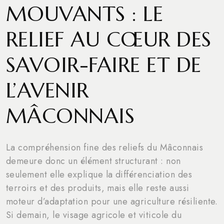
MOUVANTS : LE
RELIEF AU CŒUR DES
SAVOIR-FAIRE ET DE
L’AVENIR
MÂCONNAIS
La compréhension fine des reliefs du Mâconnais
demeure donc un élément structurant : non
seulement elle explique la différenciation des
terroirs et des produits, mais elle reste aussi
moteur d’adaptation pour une agriculture résiliente.
Si demain, le visage agricole et viticole du