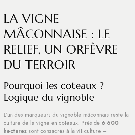
LA VIGNE
MÂCONNAISE : LE
RELIEF, UN ORFÈVRE
DU TERROIR
Pourquoi les coteaux ?
Logique du vignoble
L’un des marqueurs du vignoble mâconnais reste la
culture de la vigne en coteaux. Près de
6 600
hectares
sont consacrés à la viticulture –