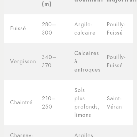
(m)
280–
Argilo-
Pouilly-
Fuissé
300
calcaire
Fuissé
Calcaires
340–
Pouilly-
Vergisson
à
370
Fuissé
entroques
Sols
210–
plus
Saint-
Chaintré
250
profonds,
Véran
limons
Charnay-
Argiles