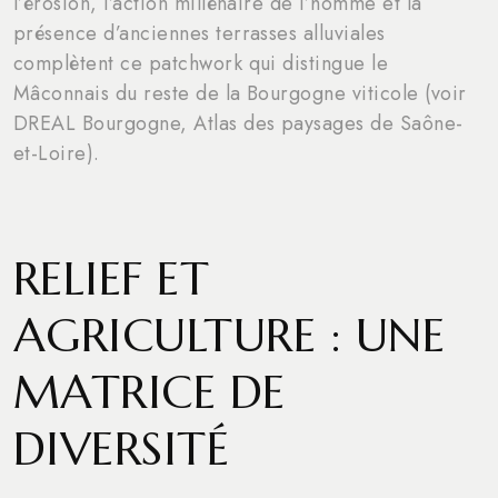
l’érosion, l’action millénaire de l’homme et la
présence d’anciennes terrasses alluviales
complètent ce patchwork qui distingue le
Mâconnais du reste de la Bourgogne viticole (voir
DREAL Bourgogne, Atlas des paysages de Saône-
et-Loire).
RELIEF ET
AGRICULTURE : UNE
MATRICE DE
DIVERSITÉ