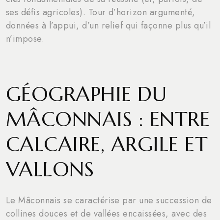
ses défis agricoles). Tour d’horizon argumenté,
données à l’appui, d’un relief qui façonne plus qu’il
n’impose.
GÉOGRAPHIE DU
MÂCONNAIS : ENTRE
CALCAIRE, ARGILE ET
VALLONS
Le Mâconnais se caractérise par une succession de
collines douces et de vallées encaissées, avec des